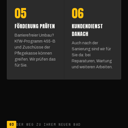
05
06
FÖRDERUNG PRÜFEN
KUNDENDIENST
DANACH
Barrierefreier Umbau?
KfW-Programm 455-B
Auch nach der
und Zuschüsse der
Sanierung sind wir für
Pflegekasse können
Sie da: bei
greifen. Wir prüfen das
Reparaturen, Wartung
für Sie.
und weiteren Arbeiten.
03
DER WEG ZU IHREM NEUEN BAD