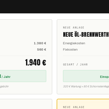
NEUE ANLAGE
NEUE ÖL-BRENNWERTH
1.380 €
Energiekosten
560 €
Fixkosten
1.940 €
GESAMT / JAHR
€
/ Jahr
Einsp
dgebühr
320 € Wartung + 80 € Schornsteinfeg
NEUE ANLAGE