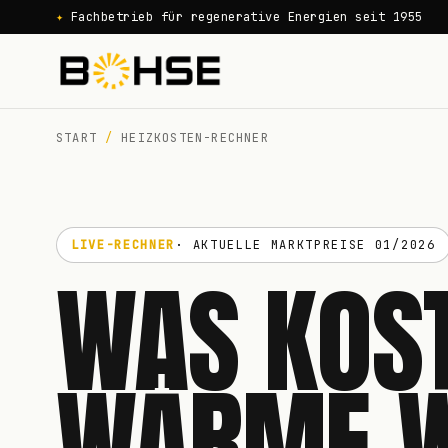
✦
Fachbetrieb für regenerative Energien seit 1955
START
/
HEIZKOSTEN-RECHNER
LIVE-RECHNER
· AKTUELLE MARKTPREISE 01/2026
WAS KOS
WÄRME
W