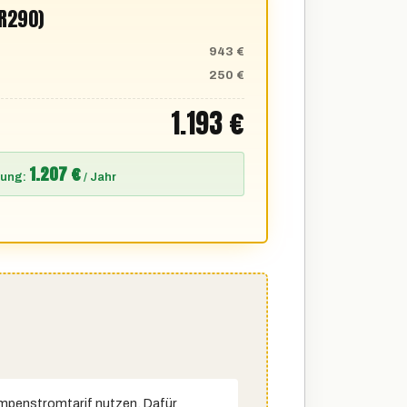
R290)
943 €
250 €
1.193 €
1.207 €
rung:
/ Jahr
penstrom­tarif nutzen. Dafür