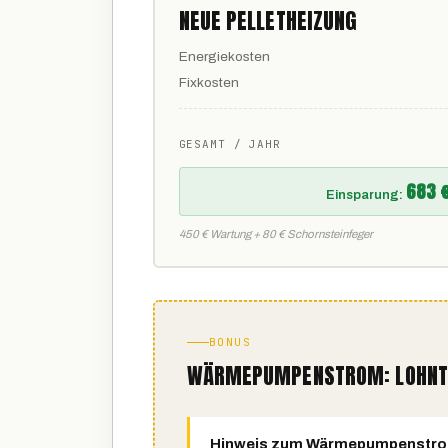
NEUE PELLETHEIZUNG
Energiekosten
Fixkosten
GESAMT / JAHR
683 
Einsparung:
450 € Wartung + 80 € Schornsteinfeger
BONUS
WÄRMEPUMPENSTROM: LOHNT S
Hinweis zum Wärmepumpenstro