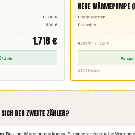
NEUE WÄRMEPUMPE (
1.188 €
Energiekosten
530 €
Fixkosten
1.718 €
GESAMT / JAHR
€
/ Jahr
Einspa
250 € Wartung
ICH DER ZWEITE ZÄHLER?
m:
Bei einer Wärmepumpe können Sie einen vergünstigten Wärmepum