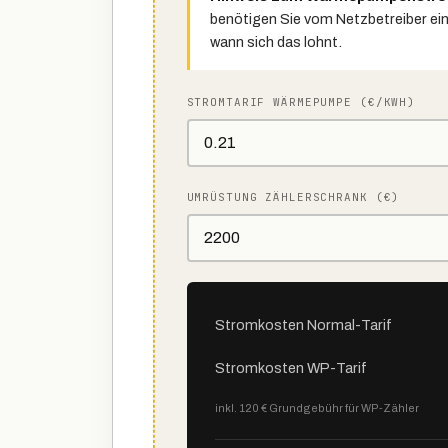
benötigen Sie vom Netzbetreiber eine
wann sich das lohnt.
STROMTARIF WÄRMEPUMPE (€/KWH)
UMRÜSTUNG ZÄHLERSCHRANK (€)
Stromkosten Normal-Tarif
Stromkosten WP-Tarif
inkl. 120 € Grundgebühr für WP-Zähler