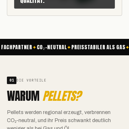
QUALITÄT.
 FACHPARTNER
CO₂-NEUTRAL
PREISSTABILER ALS GAS
01
DIE VORTEILE
WARUM
PELLETS?
Pellets werden regional erzeugt, verbrennen
CO₂-neutral, und ihr Preis schwankt deutlich
weniger als bei Gas und Öl.